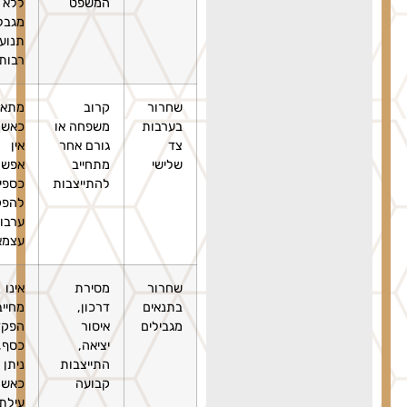
המשפט
ללא
מגבלות
תנועה
רבות
שחרור
קרוב
מתאים
בערבות
משפחה או
כאשר
צד
גורם אחר
אין
שלישי
מתחייב
אפשרות
להתייצבות
כספית
להפקיד
ערבות
עצמאית
שחרור
מסירת
אינו
בתנאים
דרכון,
מחייב
מגבילים
איסור
הפקדת
יציאה,
כסף,
התייצבות
ניתן גם
קבועה
כאשר
עילת