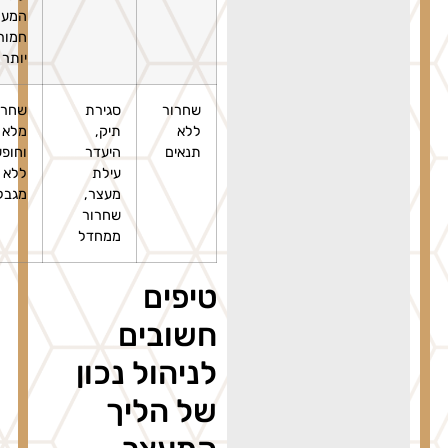
המעצר
חמורה
יותר
שחרור
סגירת
שחרור
ללא
תיק,
מלא
תנאים
היעדר
וחופשי
עילת
ללא כל
מעצר,
מגבלה
שחרור
ממחדל
טיפים
חשובים
לניהול נכון
של הליך