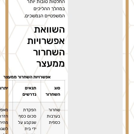
החלטות טובות יותר
במהלך ההליכים
המשפטיים הנמשכים.
השוואת
אפשרויות
השחרור
ממעצר
אפשרויות השחרור ממעצר
סוג
תנאים
יתרונות
השחרור
נדרשים
שחרור
הפקדת
מאפשר
בערבות
סכום כסף
חזרה
כספית
שנקבע על
מהירה
ידי בית
לשגרה