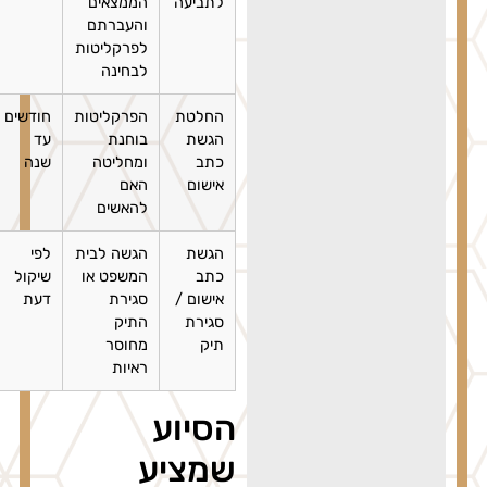
לתביעה
הממצאים
והעברתם
לפרקליטות
לבחינה
החלטת
הפרקליטות
חודשים
הגשת
בוחנת
עד
כתב
ומחליטה
שנה
אישום
האם
להאשים
הגשת
הגשה לבית
לפי
כתב
המשפט או
שיקול
אישום /
סגירת
דעת
סגירת
התיק
תיק
מחוסר
ראיות
הסיוע
שמציע