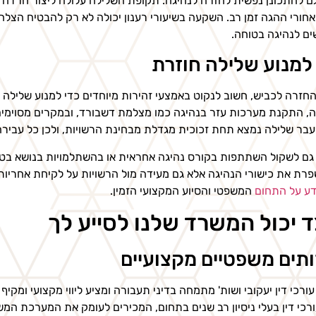
ם להתכונן נפשית לחזרה לנהיגה. תקופת השלילה עלולה ליצור חרדה א
אחורי ההגה זמן רב. השקעה בשיעורי רענון יכולה לא רק להבטיח הצלח
ם לנהיגה בטוחה.
למנוע שלילה חוזרת
חזרה לכביש, חשוב לנקוט באמצעי זהירות מיוחדים כדי למנוע שלילה ח
, התקנת מערכות עזר בנהיגה כמו מצלמת דשבורד, ובמקרים מסוימי
בר שלילה נמצא תחת זכוכית מגדלת מבחינת הרשויות, ולכן כל עבירה 
גם לשקול השתתפות בקורס נהיגה אחראית או בהשתלמויות בנושא בטי
רת את כישורי הנהיגה אלא גם מעידה מול הרשויות על לקיחת אחריות
דע על התחום
המשפטי והסיוע המקצועי הזמין.
ד יכול המשרד שלנו לסייע לך
תים משפטיים מקצועיים
רכי דין יעקובי ושות' מתמחה בדיני תעבורה ומציע ליווי מקצועי ומקיף 
ורכי דין בעלי ניסיון רב שנים בתחום, המכירים לעומק את המערכת המש