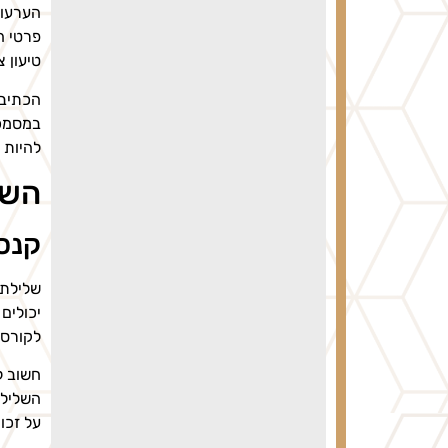
הערעור
פרטי ה
טיעון 
הכתיבה
במסמכי
להיות 
השל
קנסו
שלילת 
יכולים
לקורס 
חשוב ל
השלילה
על זכו