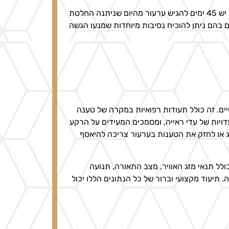
זמן הגשת הערעור מוגבל ונקבע בחוק, ולכן חשוב לפעול במהירות. בדרך כלל, יש 45 ימים להגיש ערעור מהיום שניתנה החלטת
בהם ניתן להוכיח נסיבות מיוחדות שמנעו הגשה
ים. זה כולל תעודות רפואיות במקרה של טענה
דויות של עדי ראייה, ומסמכים המעידים על הרקע
ג או לחזק את הטענות בערעור צריכה להיאסף
לל תנאי מזג האוויר, מצב התאורה, תנועה
תיעוד מקצועי וברור של כל הנתונים הללו יכול