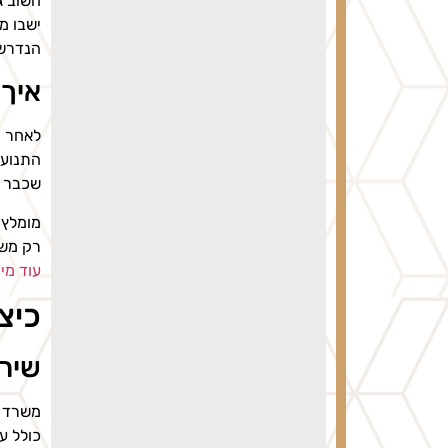
חשוב ג
ישבו מ
הנדרשי
איך 
לאחר ה
התנועה
שכבר ע
מומלץ 
רק משפ
עוד מי
כיצ
שירו
משרד עו
כולל ע