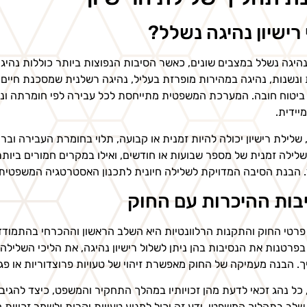
רישיון נהיגה נשלל?
 נהיגה נשלל במצבים שונים, כאשר הסיבות הנפוצות ביותר כוללות נהי
 ונשנות, נהיגה במהירות מופרזת בעליל, נהיגה רשלנית שמסכנת חיים, 
ביטוח חובה. המערכת המשפטית מתייחסת לכל עבירה לפי חומרתה ונס
יידית.
, שלילת רישיון יכולה להיות זמנית או קבועה, תלוי בחומרת העבירה וב
שלילה זמנית של מספר שבועות או חודשים, ואילו במקרים חמורים ביותר
 הבנת הסיבה המדויקת לשלילה חיונית לתכנון האסטרטגיה המשפטית 
בות ההיכרות עם החוק
רטי החוק והתקנות הרלוונטיות היא השלב הראשון וההכרחי בהתמודדו
בפרטנות את הנסיבות בהן ניתן לשלול רישיון נהיגה, את הליכי השלילה 
. הבנה מעמיקה של החוק מאפשרת זיהוי של טעויות פרוצדוריות או פג
 כל נהג זכאי לדעת מהן זכויותיו במהלך התחקיר והמשפט, כיצד לה
שלב בתהליך המשפטי. ידע זה יכול למנוע טעויות יקרות ולשמר זכויות 