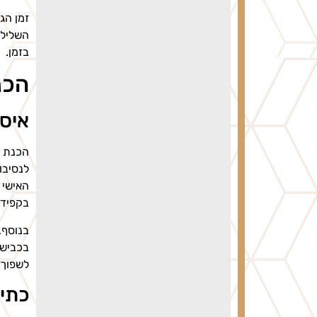
השלילה
בזמן.
הכנ
איסו
הכנת ע
לנסיבו
האישי 
בקפידה
בנוסף,
בכביש,
לשפוך 
כתיב