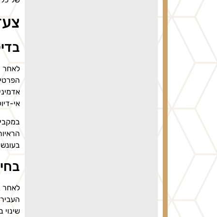
צעד
בדי
לאחר ק
הפרטים
אדמיני
אי-דיוק
במקביל
הראיות
בעונש.
בחינ
לאחר ב
העבירה
שינוי 