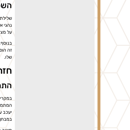
השפ
שלילת 
נהגי א
על מצי
בנוסף,
זה הופ
שלו.
חזר
התמ
במקרים
המתמקד
יעכב ע
במבחן.