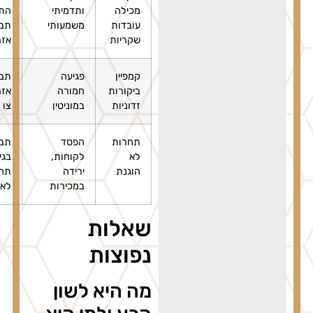
מכילה
ותדמיתי
התראה,
עובדות
משמעותי
תביעה
שקריות
אזרחית
קמפיין
פגיעה
תביעה
ביקורות
חמורה
אזרחית,
זדוניות
במוניטין
צו מניעה
תחרות
הפסד
תביעה
לא
לקוחות,
בגין
הוגנת
ירידה
תחרות
במכירות
לא הוגנת
שאלות
נפוצות
מה היא לשון