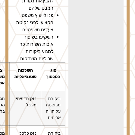
להבין את נקודת
המבט שלהם
פנו לייעוץ משפטי
מקצועי לפני נקיטת
צעדים משפטיים
השקיעו בשיפור
איכות השירות כדי
למנוע ביקורות
שליליות מוצדקות
סוג
השלכות
צעדים
הסכסוך
פוטנציאליות
משפטיים
אפשריים
ביקורת
נזק תדמיתי
תגובה
מבוססת
מוגבל
מקצועית
על חוויה
בלבד
אמיתית
ביקורת
נזק כלכלי
מכתב