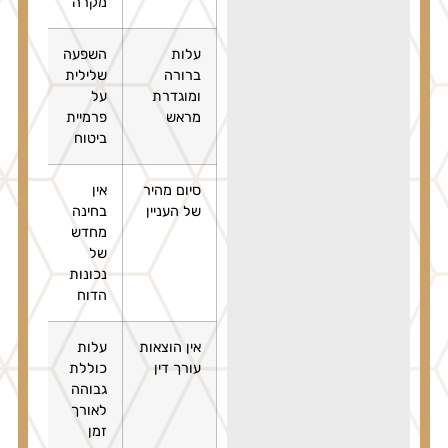
מקרה
עלות
השפעה
הגנה
ברורה
שלילית
מפני
ומוגדרת
על
פסיל
מראש
פרמיית
רישיו
ביטוח
סיום מהיר
אין
מתאי
של העניין
בחינה
כשיש
מחדש
ספק
של
לגיטי
נכונות
באש
הדוח
אין הוצאות
עלות
ייצוג
עורך דין
כוללת
מקצו
גבוהה
מגדי
לאורך
סיכויי
זמן
הצלח