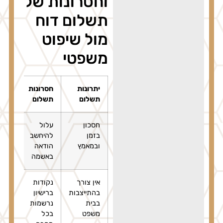
וחסרונות של
תשלום דוח
מול שיפוט
משפטי
יתרונות
חסרונות
שיקו
תשלום
תשלום
לשיפ
חסכון
עלול
אפשר
בזמן
להיחשב
לביט
ובמאמץ
הודאה
מלא 
באשמה
הדוח
אין צורך
נקודות
הפח
בהתייצבות
ברישיון
קנס 
בבית
נרשמות
נקוד
משפט
בכל
ברישי