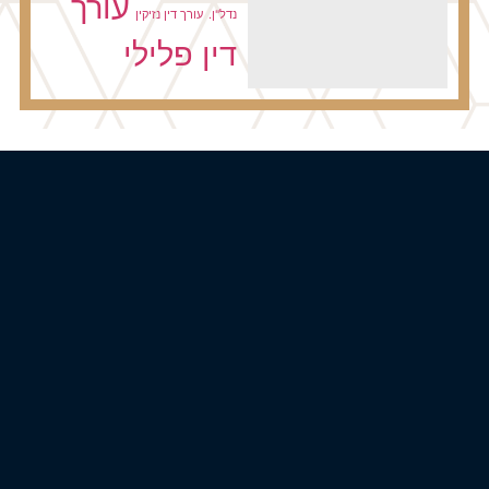
עורך
נדל"ן.
עורך דין נזיקין
דין פלילי