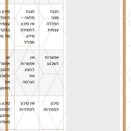
הגנה
הגנה
סיכון גבוה
מפני
מלאה –
להפללה
הפללה
אין סיכון
עצמית
עצמית
לחשיפת
במקרה
מידע
של טעות
מפליל
אפשרות
אין
יש
לשכנע
אפשרות
אפשרות
להציג
להסביר
את
ולשכנע
הגרסה
את
החוקרים
סיכון
אין סיכון
סיכון גבוה
לסתירות
לסתירות
לסתירות
שיפגעו
באמינות