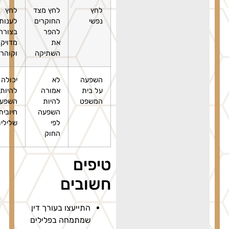
לחץ
לחץ מצד
לחץ
נפשי
החוקרים
לענות
להפר
בצורה
את
מדויקת
השתיקה
וקוהרנטית
השפעה
לא
יכולה
על בית
אמורה
להיות
המשפט
להיות
השפעה
השפעה
חיובית או
לפי
שלילית
החוק
טיפים
חשובים
התייעצו בעורך דין
שמתמחה בפלילים