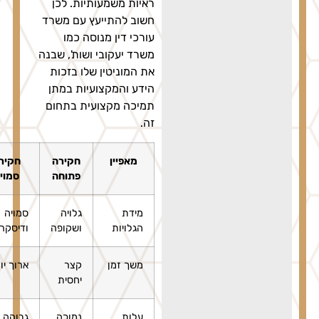
ראיות משמעותיות. לכן
חשוב להתייעץ עם משרד
עורכי דין מנוסה כמו
משרד יעקובי ושות', שבנה
את המוניטין שלו בזכות
הידע והמקצועיות במתן
תמיכה מקצועית בתחום
זה.
מאפיין
חקירה
חקירה
פתוחה
סמויה
מידת
גלויה
סמויה
הגלויות
ושקופה
ודיסקרטית
משך זמן
קצר
ארוך יותר
יחסית
עלות
נמוכה
גבוהה