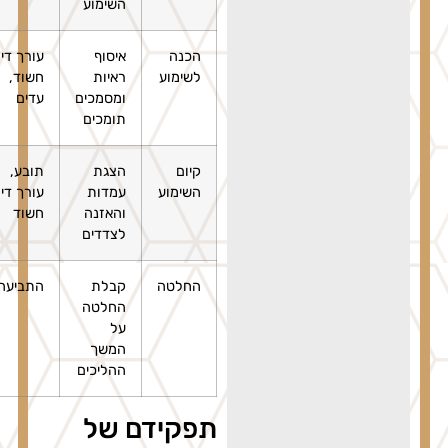
השימוע
הכנה
איסוף
עורך דין,
לשימוע
ראיות
חשוד,
ומסמכים
עדים
תומכים
קיום
הצגת
תובע,
השימוע
עמדות
עורך דין,
והאזנה
חשוד
לצדדים
החלטה
קבלת
התביעה
החלטה
על
המשך
ההליכים
תפקידם של