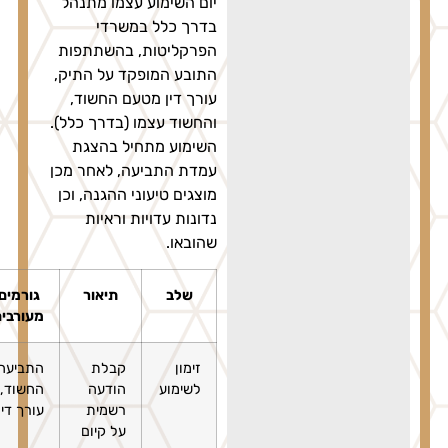
יום השימוע עצמו מתנהל
בדרך כלל במשרדי
הפרקליטות, בהשתתפות
התובע המופקד על התיק,
עורך דין מטעם החשוד,
והחשוד עצמו (בדרך כלל).
השימוע מתחיל בהצגת
עמדת התביעה, לאחר מכן
מוצגים טיעוני ההגנה, וכן
נדונות עדויות וראיות
שהובאו.
שלב
תיאור
גורמים
מעורבים
זימון
קבלת
התביעה,
לשימוע
הודעה
החשוד,
רשמית
עורך דין
על קיום