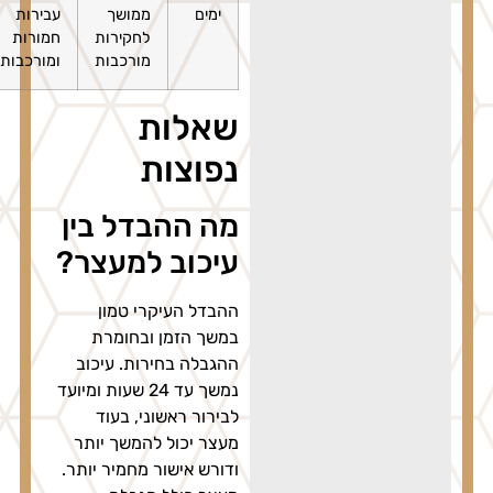
ימים
ממושך
עבירות
יום ויותר
שיפותי
לחקירות
חמורות
במקרים
חוזר
מורכבות
ומורכבות
חריגים
ונשנה
שאלות
נפוצות
מה ההבדל בין
עיכוב למעצר?
ההבדל העיקרי טמון
במשך הזמן ובחומרת
ההגבלה בחירות. עיכוב
נמשך עד 24 שעות ומיועד
לבירור ראשוני, בעוד
מעצר יכול להמשך יותר
ודורש אישור מחמיר יותר.