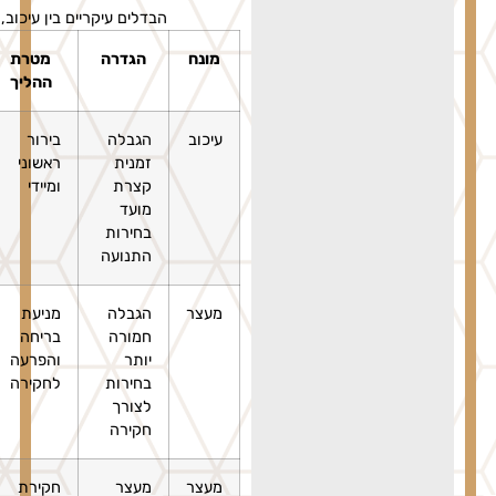
הבדלים עיקריים בין עיכוב, מעצר ומעצר ימים
מונח
הגדרה
מטרת
משך זמן
אישור
ההליך
מקסימלי
נדרש
עיכוב
הגבלה
בירור
עד 24
לא
זמנית
ראשוני
שעות
דרוש
קצרת
ומיידי
צו
מועד
שיפותי
בחירות
התנועה
מעצר
הגבלה
מניעת
עד 15 יום
אישור
חמורה
בריחה
ראשונים
קצין
יותר
והפרעה
בכיר
בחירות
לחקירה
או צו
לצורך
בית
חקירה
משפט
מעצר
מעצר
חקירת
עד 30
אישור