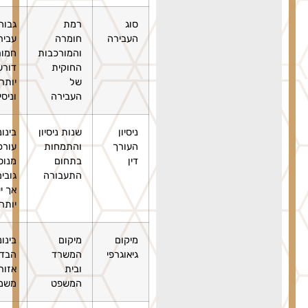
סוג
רמת
גבוהה –
העבירה
חומרה
עבירות
והמורכבות
חמורות
החוקית
דורשות
של
יותר זמן
העבירה
וניסיון
ניסיון
שנות ניסיון
בינונית –
העורך
והתמחות
עורכי דין
דין
בתחום
מנוסים
התעבורה
גובים יותר
אך יעילים
יותר
מיקום
מיקום
בינונית –
גיאוגרפי
המשרד
הבדלים
ובית
אזוריים
המשפט
משמעותיים