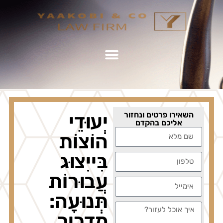
השאירו פרטים ונחזור
יְעוּדֵי
אליכם בהקדם
הוֹצוֹת
בִּייִצוּג
עֲבוּרוֹת
תְּנוּעָה:
מִדְרִיך