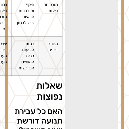
מורכבות
היקף
גבוהה –
ראיות
ומורכבות
ראיות
הראיות
מורכבות
שיש לבחון
דורשות
זמן רב
מספר
כמות
ישירה – כל
דיונים
הופעות
דיון נוסף
בבית
מעלה את
המשפט
העלות
הנדרשות
שאלות
נפוצות
האם כל עבירת
תנועה דורשת