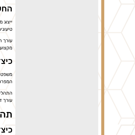
החשי
ייצוג 
טיעוני
עורך ה
מקצועי
כיצד
משפטני
המפרטי
התהליך
עורך ד
תהל
כיצד