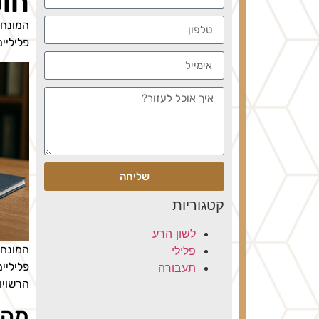
חוס
המונחי
פליליים
שליחה
קטגוריות
לשון הרע
המונחי
פלילי
פליליי
תעבורה
הרשויו
מהו