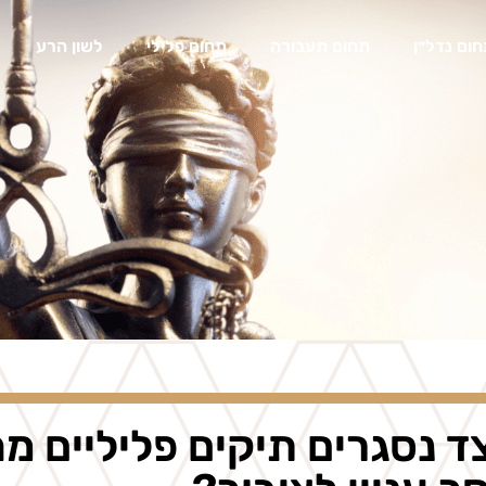
ום נדל״ן
תחום תעבורה
תחום פלילי
לשון הרע
ד נסגרים תיקים פליליים מח