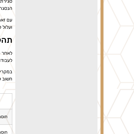
סגירת 
הנסגר,
עם זאת
ועלול 
תהלי
לאחר ס
לעבודו
במקרים
חשוב ל
חוסר
חוסר 