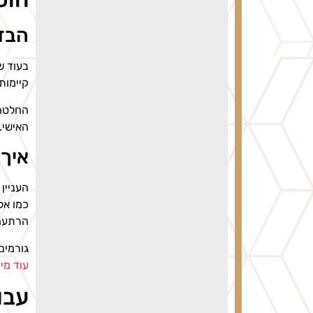
הבדל
בעוד ש
קיימות
החלטה 
האישי.
איך 
העניין
כמו אל
הרתעה 
גורמים
עוד מי
עבו