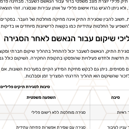
תיק פלילי יוצרת מצב משפטי ברור עבור הנאשם לשעבר. מבחינה פרמלית
 ולא ניתן להגיש נגדו אישום פלילי על אותן עבירות שנסגרו. זוהי תוצא
, חשוב להבין שסגירת התיק אינה מחיקה מוחלטת של העבר. במקרים 
להשפיע על החלטות עתידיות כמו בקשות לרישיונות מיוחדים או בדיקות ב
כי שיקום עבור הנאשם לאחר הסגירה
גירת התיק, הנאשם לשעבר יכול להתחיל בתהליך שיקום חברתי ומקצועי
ת חדשות ולחדש פעילויות שהופסקו בתקופת החקירה. השיקום כולל גם ש
 מסוימים, ניתן גם לבקש מחיקת המידע הקיים במערכות השונות, אם כי
זכור שהשיקום הוא תהליך הדרגתי המצריך זמן וסבלנות.
סיבות לסגירת תיקים פליליים
סיבה
השפעה משפטית
 ראיות
סגירה מוחלטת ללא רישום פלילי
עניין לציבור
סגירה עם שמירת אפשרות פתיחה עתידית