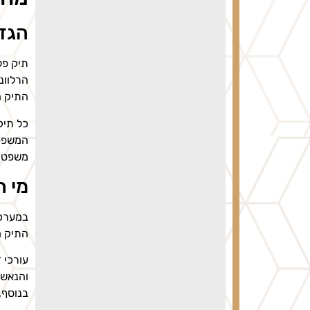
הגדר
תיק פל
הרלוונ
התיק ה
כל תיק
המשפטי
משפטי 
מי ה
במערכת
התיק מ
עורכי ד
והנאשמ
בנוסף,