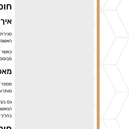
חוס
איך 
סגירת 
האשמה 
כאשר ה
מבוססת
מאפי
מספר ג
סותרות
גם בעי
הנאשם,
בהליך 
חוס