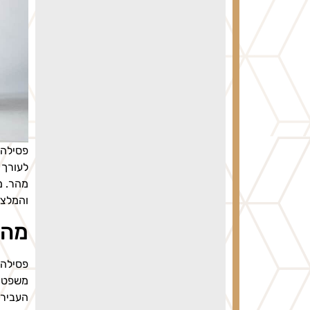
פסילה 
לעורך 
מהר. מ
והמלצו
מהי
פסילה 
משפט, 
העבירה