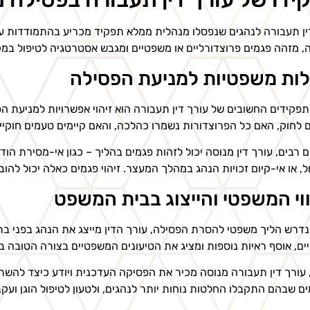
ין תעבורה לנהגים שנפסלו מנהלית ממלא תפקיד מכריע בהתמודדות עם
, מזהה פגמים פרוצדורליים או משפטיים ומגבש אסטרטגיה לטיפול במ
לות משפטיות למניעת הפסילה
פקידים החשובים של עורך דין תעבורה הוא זיהוי אפשרויות למניעת הפ
לחוק, האם כל הפרוצדורות נשמרו כהלכה, והאם קיימים טעמים חוקיי
 רבים, עורך דין מנוסה יכול לזהות פגמים בהליך – כגון אי-מסירת ה
ל, או אי-קיום זכויות הנהג במהלך המעצר. זיהוי פגמים כאלה יכול לה
וי המשפטי והייצוג בבית המשפט
דרש הליך משפטי להסרת הפסילה, עורך הדין מייצג את הנהג בפני בתי
ים, אוסף ראיות נוספות ומציג את הטיעונים המשפטיים בצורה הטובה בי
 עורך דין תעבורה מנוסה מכיר את הפסיקה העדכנית ויודע כיצד להשת
מים שבהם התקבלו החלטות נוחות יותר לנהגים, ולטעון לטיפול הוגן ועקב