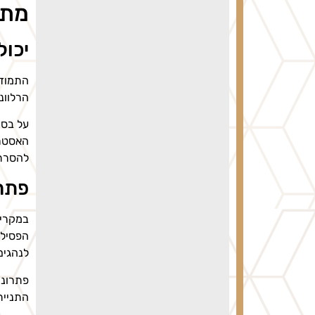
מתן
יכול
התמודד
הרלוונ
על בסי
האסטרט
להסרת
פתרו
במקרים
הפסילה
לנהגים
פתרונו
התניית