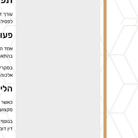
עורך ד
לפסילה
פעו
אחד הת
בהתאם 
במקרים
אלכוהו
הליו
כאשר נ
מקצועי
בנוסף,
דין דו