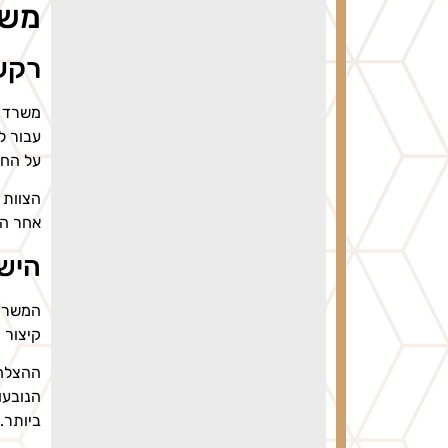
משר
רקע
משרד ע
עבור ל
על החל
הצוות 
אחר הש
היש
המשרד 
קיצור 
ההצלחו
הנובעו
ביותר.