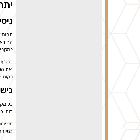
יתר
ניסי
תחום ד
ההוראו
למקרים
בנוסף,
ואת הט
לקוחות
גישה
כל מקר
בוחן כ
השירות
במיוחד