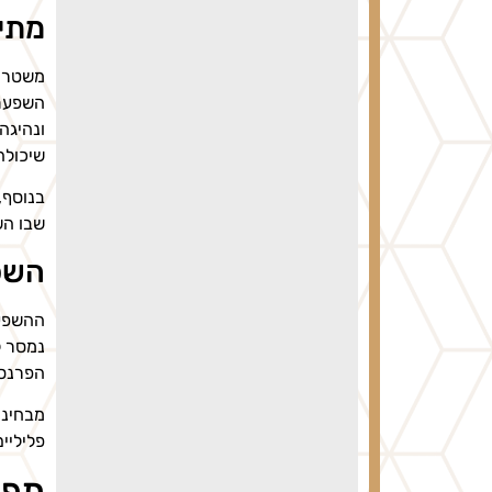
מתי
משטרת 
ונהיגה
שיכולה לנוע 
בנוסף,
שבו הש
השפ
ההשפעו
נמסר ל
הפרנס
מבחינה
פליליי
תפק