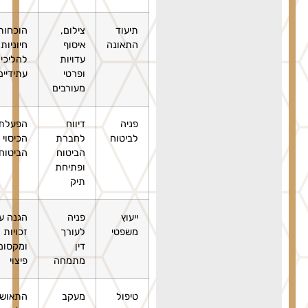
תיעוד
צילום,
הוכחות
התאונה
איסוף
חיוניות
עדויות
להליכים
ופרטי
עתידיים
מעורבים
פניה
דיווח
הפעלת
לביטוח
לחברת
הכיסוי
הביטוח
הביטוחי
ופתיחת
תיק
ייעוץ
פניה
הגנה על
משפטי
לעורך
זכויות
דין
ומקסום
מתמחה
פיצוי
טיפול
מעקב
התאוששות