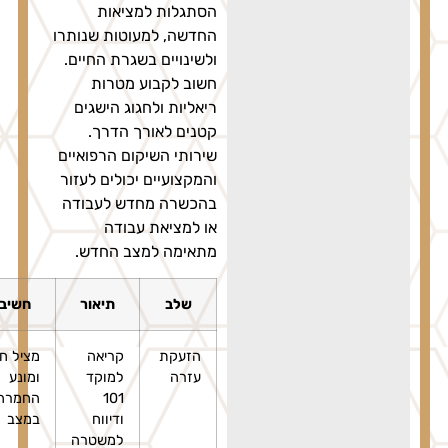
הסתגלות למציאות
החדשה, למעוטות שנותרו
ולשינויים בשגרת החיים.
חשוב לקבוע מטרות
ריאליות ולחגוג הישגים
קטנים לאורך הדרך.
שירותי השיקום הרפואיים
והמקצועיים יכולים לעזור
בהכשרה מחדש לעבודה
או למציאת עבודה
מתאימה למצב החדש.
שלב
תיאור
חשיבות
הזעקת
קריאה
מציל חיים
עזרה
למוקד
ומונע
101
החמרה
ודיווח
במצב
למשטרה