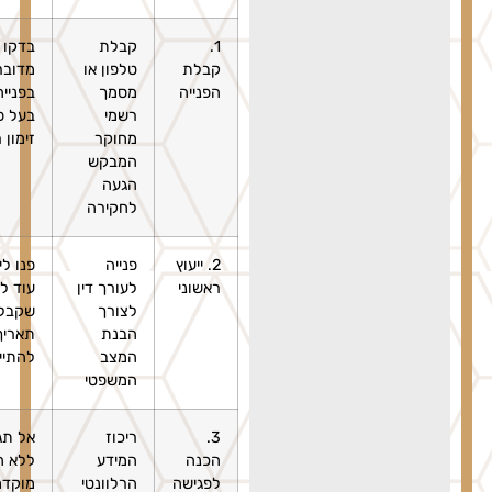
1.
קבלת
בדקו האם
קבלת
טלפון או
מדובר
הפנייה
מסמך
בפנייה
רשמי
בעל פה או
מחוקר
זימון רשמי
המבקש
הגעה
לחקירה
2. ייעוץ
פנייה
פנו לייעוץ
ראשוני
לעורך דין
עוד לפני
לצורך
שקבלתם
הבנת
תאריך
המצב
להתייצבות
המשפטי
3.
ריכוז
אל תגיעו
הכנה
המידע
ללא הכנה
לפגישה
הרלוונטי
מוקדמת