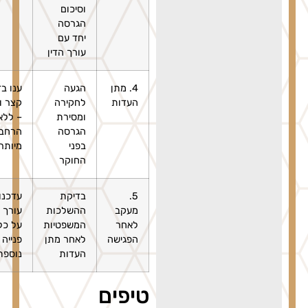
וסיכום
הגרסה
יחד עם
עורך הדין
4. מתן
הגעה
ענו בדיוק,
העדות
לחקירה
קצר ואמת
ומסירת
– ללא
הגרסה
הרחבות
בפני
מיותרות
החוקר
5.
בדיקת
עדכנו את
מעקב
ההשלכות
עורך הדין
לאחר
המשפטיות
על כל
הפגישה
לאחר מתן
פנייה
העדות
נוספת
טיפים