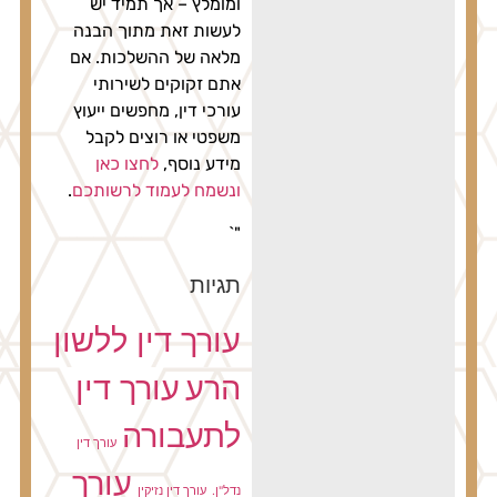
ומומלץ – אך תמיד יש
לעשות זאת מתוך הבנה
מלאה של ההשלכות. אם
אתם זקוקים לשירותי
עורכי דין, מחפשים ייעוץ
משפטי או רוצים לקבל
מידע נוסף,
לחצו כאן
ונשמח לעמוד לרשותכם
.
"`
תגיות
עורך דין ללשון
הרע
עורך דין
לתעבורה
עורך דין
עורך
נדל"ן.
עורך דין נזיקין