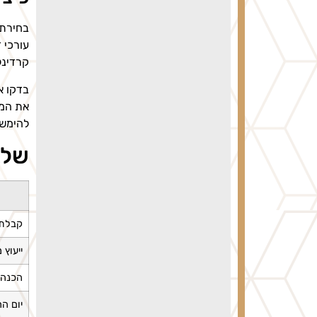
בחירת 
עורכי 
קרדינל
בדקו א
את המצ
להימשך
שלב
קבלת 
ייעוץ 
הכנה 
יום ה