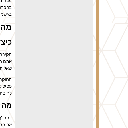
מבחינה
בהכרח 
באשמה
מהל
כיצ
חקירה 
אתם חש
שאלות 
החוקר 
פסיכול
להיסחף
מה ה
במהלך 
אם החק