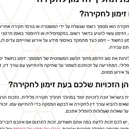
זימון לחקירה?
לחקירה הוא מסמך רשמי שנשלח על ידי המשטרה או גורמי חקירה אחרים
 הזימון עשוי להגיע בדואר רשום, בפקסימיליה או להימסר באופן פרטני ע
ימון כחשוד – זימון כעד מתמקד באיסוף מידע על אירוע שהייתם עדים לו, 
ם עבירה.
פלילי, המתריעה על זכותכם לשמור על שתיקה ולהתייעץ עם עורך דין. ז
ל אירוע מסוים.
ן הזכויות שלכם בעת זימון לחקירה?
ח בישראל זוכה לזכויות יסוד במהלך תהליך חקירה פלילית. הזכות הרא
אים להביא עורך דין לחקירה או לבקש הפסקה כדי להתייעץ עמו. זכות
על שאלות שעלולות להפליל אתכם.
 יש לכם זכות לדעת במה אתם חשודים, זכות לתרגום אם אינכם דוברים 
שתייה ומנוחה במהלך חקירות ארוכות.
קבלו עוד מידע על התחום
ועל הזכ