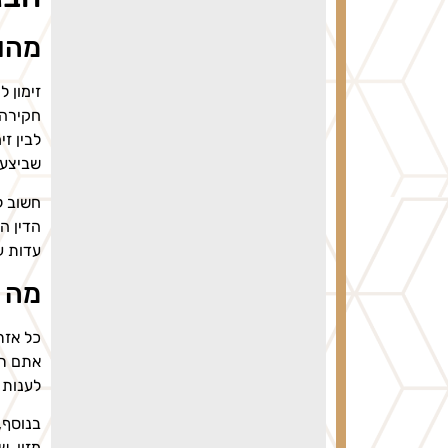
מהו 
זימון 
חקירה.
לבין ז
שביצעת
הדין ה
עדות ע
מה ה
כל אזר
אתם רש
לענות 
בנוסף,
מזון, 