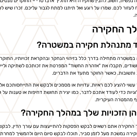
 נפשית, חשוב להבין שחקירה היא תהליך אדברסרי – החוקרים מנסים 
לעזור לכם. שמרו על רוגע ואל תיתנו למתח לגבור עליכם. זכרו שיש 
.
ך החקירה
ד מתנהלת חקירה במשטרה?
במשטרה מתחילה בדרך כלל בזיהוי הנחקר ובהקראת זכויותיו. החוקר 
ודים, תקבלו את "אזהרת החשוד" המפרטת את זכותכם לשתיקה וליי
ותשובות, כאשר החוקר מתעד את הדברים.
עשוי להציג לכם ראיות, עדויות או מסמכים ולבקש את התייחסותכם א
וגיות כדי לעודד אתכם לדבר, כמו יצירת תחושת דחיפות או טענות על קי
 מהמטרה העיקרית.
ן הזכויות שלך במהלך החקירה?
החקירה אתם רשאים לבקש הפסקות להתייעצות עם עורך הדין, לבקש מז
ירה נמשכת מעל לזמן סביר, תוכלו לבקש סיום היום ולהמשיך למחרת