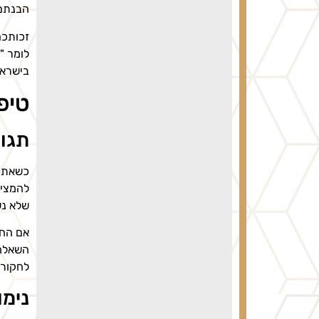
הבנתם
זכותכם
לומר "
בישראל
טיפ
תגו
כשאתם 
להמציא
שלא נש
אם החו
השאלה 
לחקור 
נימו