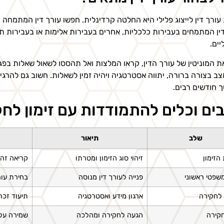
עורך דין לייצוג פלילי היא החלטה קרדינלית. חפשו עורך דין המתמחה ב
דין המתמחים בעבירות כלכליות, אחרים בעבירות אלימות או בעבירות תנו
יים.
ת המוניטין של עורך הדין, קראו המלצות ואל תהססו לשאול שאלות בפגי
ב בצורה ברורה, יתווה אסטרטגיה ויהיה זמין לשאלות. חשוב גם להרגיש 
 חודשים רבים.
ים וכלים להתמודדות עם זימון לח
שלב
תיאור
הזימון
זיהוי סוג הזימון ומטרתו
קריאה זהי
משפטי ראשוני
פנייה לעורך דין מנוסה
בחירת עור
לחקירה
ארגון מידע ואסטרטגיה
תיעוד זכר
חקירה
הגעה לחקירה ומהלכה
שמירה על 