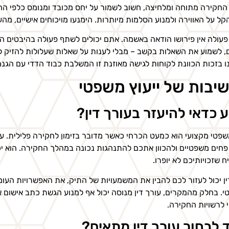
החקירה מתוחה ומלחיצה, חשוב לשמור על יחס מכובד ומנומס כלפי החוקר
הקל על האווירה ולמנוע הסלמות מיותרות. הימנעו מויכוחים אישיים, מ
פעולה אין פירושו הודאה באשמה. אתם יכולים לשתף פעולה בהיבטים הט
 לשמוע את השאלות בקשב – מבלי לענות על שאלות שעלולות להזיק לכם
נו בזכות הכוונת לקוחות לגישה מאוזנת זו המשלבת כבוד הדדי עם הגנה 
יבות של ייעוץ משפטי
 כדאי להיעזר בעורך דין?
משפטי מקצועי הוא כמעט הכרחי כאשר מדובר בזימון לחקירה פלילית. עו
פחים משפטיים ולהכוון אתכם להתנהגות נכונה במהלך החקירה. הוא י
 שזכויותיכם לא יופרו.
ין יכול לעזור לכם להבין את המשמעויות של התיק, את האפשרויות הע
. בחלק מהמקרים, עורך דין מנוסה יכול אף למנוע הגשת כתב אישום 
י לרשויות החקירה.
 לבחור עורך דין מתאים?