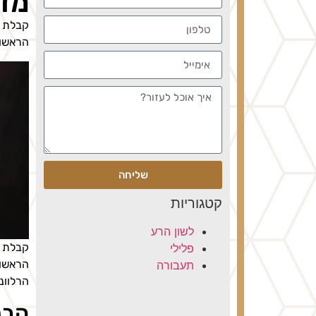
מדר
קבלת ז
הראשונ
שליחה
קטגוריות
לשון הרע
קבלת ז
פלילי
הראשונ
תעבורה
הרלוונ
הבנ