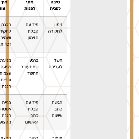
סיבה
מתי
איך זה
לפניה
לפנות
עוזר
זימון
מיד עם
הכנה
לחקירה
קבלת
לחקירה
הזימון
ושמירה על
זכויות
חשד
ברגע
מניעת
לעבירה
שמתעורר
פגיעה
החשד
עצמית
ובניית
הגנה
הגשת
מיד עם
בניית
כתב
קבלת
אסטרטגיית
אישום
כתב
הגנה
האישום
מקצועית
מעצר
בתוך
הגשת