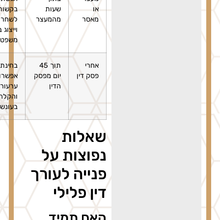
או
שעות
בקשות
מאסר
מהמעצר
לשחרור
וייצוג בבית
משפט
אחרי
תוך 45
בחינת
פסק דין
יום מפסק
אפשרויות
הדין
ערעור
והקלה
בעונש
שאלות
נפוצות על
פנייה לעורך
דין פלילי
האם תמיד