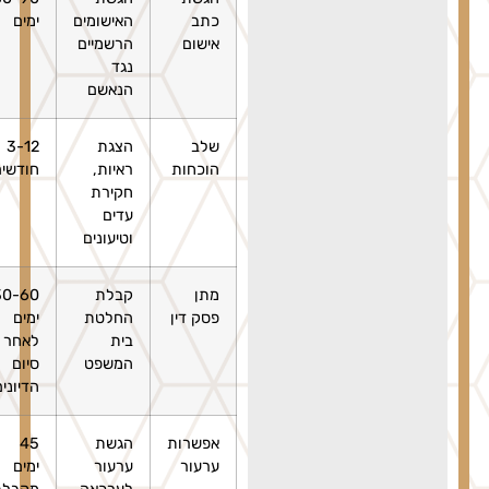
כתב
האישומים
ימים
אישום
הרשמיים
נגד
הנאשם
שלב
הצגת
3-12
הוכחות
ראיות,
חודשים
חקירת
עדים
וטיעונים
מתן
קבלת
30-60
פסק דין
החלטת
ימים
בית
לאחר
המשפט
סיום
הדיונים
אפשרות
הגשת
45
ערעור
ערעור
ימים