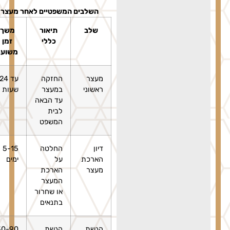
השלבים המשפטיים לאחר מעצר
שלב
תיאור
משך
כללי
זמן
משוער
מעצר
החזקה
עד 24
ראשוני
במעצר
שעות
עד הבאה
לבית
המשפט
דיון
החלטה
5-15
הארכת
על
ימים
מעצר
הארכת
המעצר
או שחרור
בתנאים
הגשת
הגשת
30-90