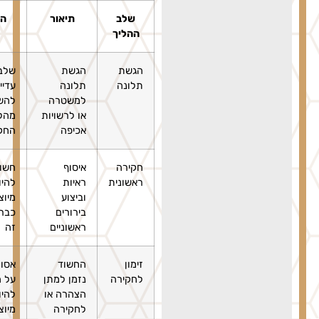
שלב
תיאור
הערות
ההליך
הגשת
הגשת
שלב שבו
תלונה
תלונה
עדיין ניתן
למשטרה
להשפיע על
או לרשויות
מהלך
אכיפה
החקירה
חקירה
איסוף
חשוב
ראשונית
ראיות
להיות
וביצוע
מיוצגים
בירורים
כבר בשלב
ראשוניים
זה
זימון
החשוד
אסור לוותר
לחקירה
נזמן למתן
על הזכות
הצהרה או
להיות
לחקירה
מיוצגים