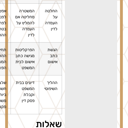
החלטה
המשטרה
אפשרות
על
מחליטה אם
לפנות
העמדה
להמליץ על
לפרקליטות
לדין
העמדה
בטרם
לדין
ההחלטה
הגשת
הפרקליטות
תחילת
כתב
מגישה כתב
ההליכים
אישום
אישום לבית
המשפטיים
המשפט
הפורמליים
ההליך
דיונים בבית
שלב שבו
השיפוטי
המשפט
חשוב
וקבלת
ביותר ייצוג
פסק דין
משפטי
מקצועי
שאלות