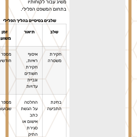
משיג עבור לקוחותיו
בתחום המשפט הפלילי.
שלבים בסיסיים בהליך הפלילי
שלב
תיאור
זמן
משוער
חקירת
איסוף
מספר
משטרה
ראיות,
חודשים
חקירת
חשודים
וגביית
עדויות
בחינת
החלטה
מספר
התביעה
על הגשת
שבועות
כתב
אישום או
סגירת
התיק