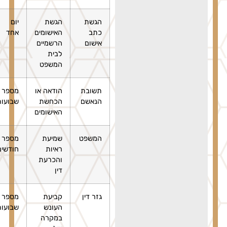
הגשת
הגשת
יום
כתב
האישומים
אחד
אישום
הרשמיים
לבית
המשפט
תשובת
הודאה או
מספר
הנאשם
הכחשת
שבועות
האישומים
המשפט
שמיעת
מספר
ראיות
חודשים
והכרעת
דין
גזר דין
קביעת
מספר
העונש
שבועות
במקרה